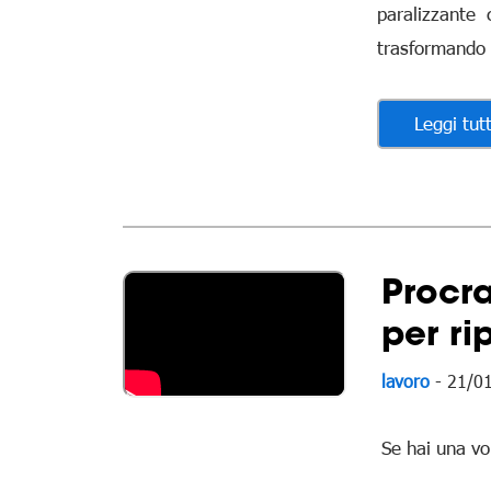
paralizzante
trasformando 
Leggi tut
Procra
per ri
lavoro
- 21/0
Se hai una vo