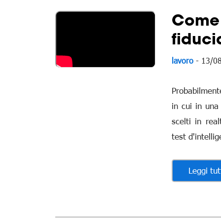
Come s
fiduci
lavoro
- 13/0
Probabilmente
in cui in una
scelti in re
test d'intell
Leggi tut