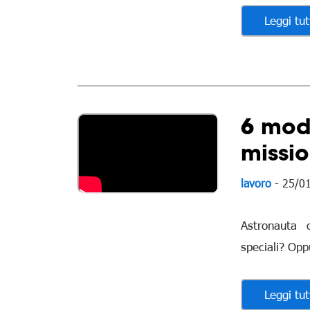
Leggi tut
6 modi
missio
lavoro
- 25/0
Astronauta 
speciali? Op
Leggi tut