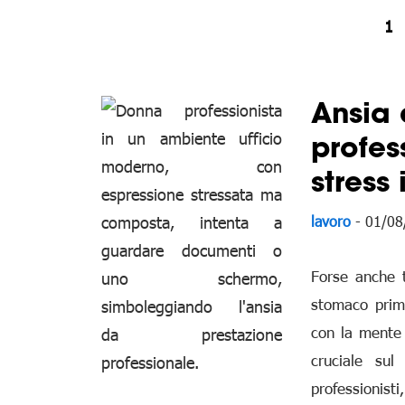
1
Ansia 
profes
stress
lavoro
- 01/08
Forse anche t
stomaco prima
con la mente 
cruciale sul
professionis