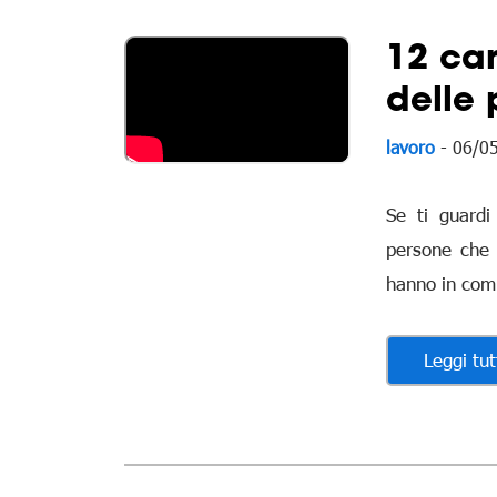
12 car
delle 
lavoro
- 06/0
Se ti guardi
persone che 
hanno in comu
Leggi tut