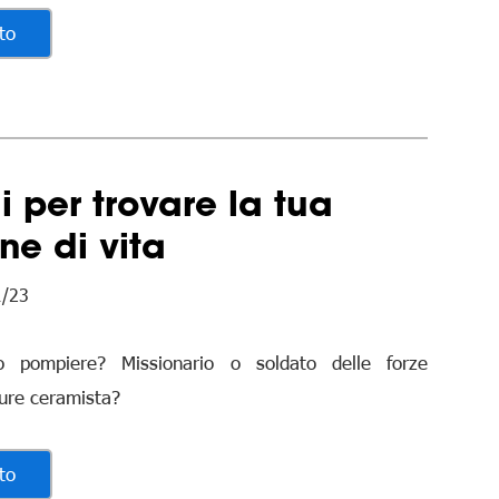
to
 per trovare la tua
ne di vita
1/23
o pompiere? Missionario o soldato delle forze
pure ceramista?
to