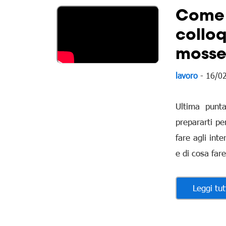
Come 
colloq
mosse
lavoro
- 16/0
Ultima punt
prepararti pe
fare agli inte
e di cosa fare
Leggi tut