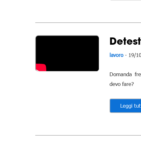
Detest
lavoro
- 19/1
Domanda fre
devo fare?
Leggi tut