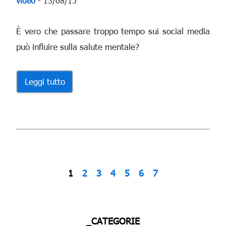
video
- 13/08/15
È vero che passare troppo tempo sui social media
può influire sulla salute mentale?
Leggi tutto
1
2
3
4
5
6
7
_CATEGORIE