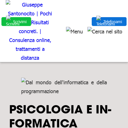
Scrivimi
Telefonami
PSICOLOGIA E IN­
FOR­MA­TI­CA