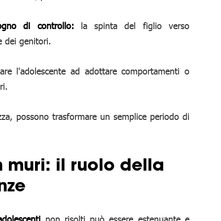
gno di controllo:
la spinta del figlio verso
 dei genitori.
are l'adolescente ad adottare comportamenti o
ri.
zza, possono trasformare un semplice periodo di
 muri: il ruolo della
nze
 adolescenti
non risolti può essere estenuante e