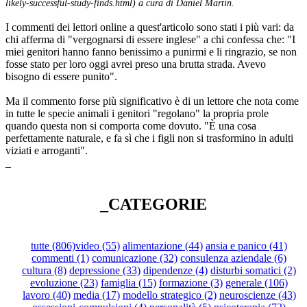
likely-successful-study-finds.html) a cura di Daniel Martin.
I commenti dei lettori online a quest'articolo sono stati i più vari: da
chi afferma di "vergognarsi di essere inglese" a chi confessa che: "I
miei genitori hanno fanno benissimo a punirmi e li ringrazio, se non
fosse stato per loro oggi avrei preso una brutta strada. Avevo
bisogno di essere punito".
Ma il commento forse più significativo è di un lettore che nota come
in tutte le specie animali i genitori "regolano" la propria prole
quando questa non si comporta come dovuto. "È una cosa
perfettamente naturale, e fa sì che i figli non si trasformino in adulti
viziati e arroganti".
_
_CATEGORIE
tutte (806)
video (55)
alimentazione (44)
ansia e panico (41)
commenti (1)
comunicazione (32)
consulenza aziendale (6)
cultura (8)
depressione (33)
dipendenze (4)
disturbi somatici (2)
evoluzione (23)
famiglia (15)
formazione (3)
generale (106)
lavoro (40)
media (17)
modello strategico (2)
neuroscienze (43)