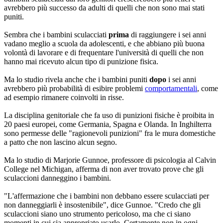
avrebbero più successo da adulti di quelli che non sono mai stati
puniti.
Sembra che i bambini sculacciati
prima
di raggiungere i sei anni
vadano meglio a scuola da adolescenti, e che abbiano più buona
volontà di lavorare e di frequentare l'università di quelli che non
hanno mai ricevuto alcun tipo di punizione fisica.
Ma lo studio rivela anche che i bambini puniti
dopo
i sei anni
avrebbero più probabilità di esibire problemi
comportamentali
, come
ad esempio rimanere coinvolti in risse.
La disciplina genitoriale che fa uso di punizioni fisiche è proibita in
20 paesi europei, come Germania, Spagna e Olanda. In Inghilterra
sono permesse delle "ragionevoli punizioni" fra le mura domestiche
a patto che non lascino alcun segno.
Ma lo studio di Marjorie Gunnoe, professore di psicologia al Calvin
College nel Michigan, afferma di non aver trovato prove che gli
sculaccioni danneggino i bambini.
"L'affermazione che i bambini non debbano essere sculacciati per
non danneggiarli è insostenibile", dice Gunnoe. "Credo che gli
sculaccioni siano uno strumento pericoloso, ma che ci siano
momenti in cui sia appropriato usarlo. Certamente non in ogni