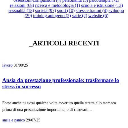
ossessioni-compulsioni (4)
personalità (5)
psicoterapia (72)
relazioni (68)
ricerca e metodologia (1)
scuola e istruzione (13)
sessualità (18)
società (97)
sport (10)
stress e traumi (4)
sviluppo
(29)
training autogeno (2)
varie (2)
website (6)
_ARTICOLI RECENTI
lavoro
01/08/25
Ansia da prestazione professionale: trasformare lo
stress in successo
Forse anche tu avrai qualche volta avvertito quella stretta allo stomaco
prima di una presentazione importante, o di ritrovarti...
ansia e panico
29/07/25