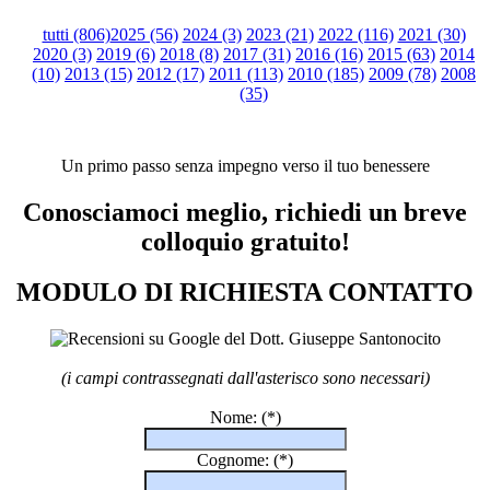
tutti (806)
2025 (56)
2024 (3)
2023 (21)
2022 (116)
2021 (30)
2020 (3)
2019 (6)
2018 (8)
2017 (31)
2016 (16)
2015 (63)
2014
(10)
2013 (15)
2012 (17)
2011 (113)
2010 (185)
2009 (78)
2008
(35)
Un primo passo senza impegno verso il tuo benessere
Conosciamoci meglio, richiedi un breve
colloquio gratuito!
MODULO DI RICHIESTA CONTATTO
(i campi contrassegnati dall'asterisco sono necessari)
Nome:
(*)
Cognome:
(*)