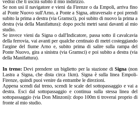
vedrai che ti uscirà subito il mio indirizzo.
Se non usi il navigatore e vieni da Firenze o da Empoli, arriva fino
al Ponte Nuovo sull'Arno, a Ponte a Signa, attraversalo e poi prendi
subito la prima a destra (via Gramsci), poi subito di nuovo la prima a
destra (via della Manifattura): dopo pochi metri sarai davanti al mio
studio.
Se invece vieni da Signa o dall'Indicatore, passa sotto il cavalcavia
della ferrovia, vai avanti per qualche centinaio di metri costeggiando
l'argine del fiume Arno e, subito prima di salire sulla rampa del
Ponte Nuovo, gira a sinistra (via Gramsci) e poi subito a destra (via
della Manifattura).
In treno:
Devi prendere un biglietto per la stazione di
Signa
(non
Lastra a Signa, che dista circa 1km). Signa è sulla linea Empoli-
Firenze, quindi puoi venire da entrambe le direzioni.
Appena scendi dal treno, scendi le scale del sottopassaggio e vai a
destra. Esci dal sottopassaggio e continua sulla stessa linea del
sottopassaggio (via Don Minzoni): dopo 100m ti troverai proprio di
fronte al mio studio.