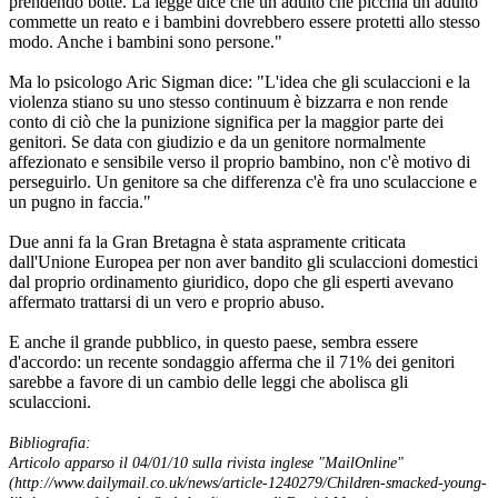
prendendo botte. La legge dice che un adulto che picchia un adulto
commette un reato e i bambini dovrebbero essere protetti allo stesso
modo. Anche i bambini sono persone."
Ma lo psicologo Aric Sigman dice: "L'idea che gli sculaccioni e la
violenza stiano su uno stesso continuum è bizzarra e non rende
conto di ciò che la punizione significa per la maggior parte dei
genitori. Se data con giudizio e da un genitore normalmente
affezionato e sensibile verso il proprio bambino, non c'è motivo di
perseguirlo. Un genitore sa che differenza c'è fra uno sculaccione e
un pugno in faccia."
Due anni fa la Gran Bretagna è stata aspramente criticata
dall'Unione Europea per non aver bandito gli sculaccioni domestici
dal proprio ordinamento giuridico, dopo che gli esperti avevano
affermato trattarsi di un vero e proprio abuso.
E anche il grande pubblico, in questo paese, sembra essere
d'accordo: un recente sondaggio afferma che il 71% dei genitori
sarebbe a favore di un cambio delle leggi che abolisca gli
sculaccioni.
Bibliografia:
Articolo apparso il 04/01/10 sulla rivista inglese "MailOnline"
(http://www.dailymail.co.uk/news/article-1240279/Children-smacked-young-