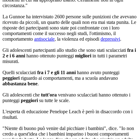
circostanza."
La Gunnoe ha intervistato 2600 persone sulle punizioni che avevano
ricevuto da piccoli, un quarto delle quali non era mai stata punita. Le
risposte dei partecipanti sono state poi confrontate con i loro
comportamenti come il successo negli studi, l'ottimismo, il
comportamento
antisociale
, la violenza ed episodi
depressivi
.
Gli adolescenti partecipanti allo studio che sono stati sculacciati
fra i
2 e i 6 anni
hanno ottenuto punteggi
migliori
in tutti i parametri
misurati.
Quelli sculacciati
fra i 7 e gli 11 anni
hanno avuto punteggi
peggiori
riguardo ai comportamenti, ma a scuola andavano
abbastanza bene
.
Gli adolescenti che
tutt'ora
venivano sculacciati hanno ottenuto i
punteggi
peggiori
su tutte le scale.
L'esperta di educazione Penelope Leach è però in disaccordo con i
risultati.
"Niente di buono può venire dal picchiare i bambini", dice. "Io non
credo a quest'idea che i bambini imparino i buoni comportamenti