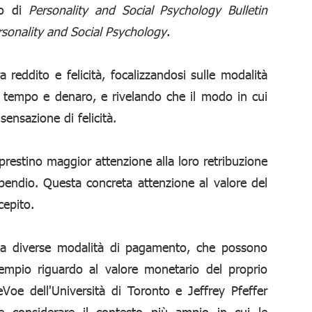
ro di
Personality and Social Psychology Bulletin
rsonality and Social Psychology
.
a reddito e felicità, focalizzandosi sulle modalità
a tempo e denaro, e rivelando che il modo in cui
ensazione di felicità.
e prestino maggior attenzione alla loro retribuzione
endio. Questa concreta attenzione al valore del
cepito.
e a diverse modalità di pagamento, che possono
empio riguardo al valore monetario del proprio
Voe dell'Università di Toronto e Jeffrey Pfeffer
te considerare il contesto più ampio in cui le