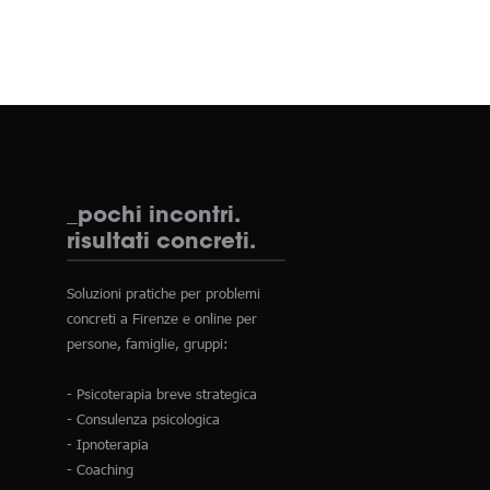
_pochi incontri.
risultati concreti.
Soluzioni pratiche per problemi
concreti a Firenze e online per
persone, famiglie, gruppi:
- Psicoterapia breve strategica
- Consulenza psicologica
- Ipnoterapia
- Coaching