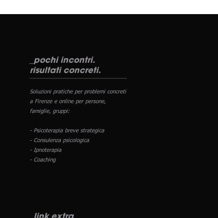
_pochi incontri.
risultati concreti.
Soluzioni pratiche per problemi concreti
a Firenze e online per persone,
famiglie, gruppi:
- Psicoterapia breve strategica
- Consulenza psicologica
- Ipnoterapia
- Coaching
_link extra