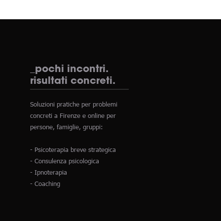
_pochi incontri.
risultati concreti.
Soluzioni pratiche per problemi
concreti a Firenze e online per
persone, famiglie, gruppi:
- Psicoterapia breve strategica
- Consulenza psicologica
- Ipnoterapia
- Coaching