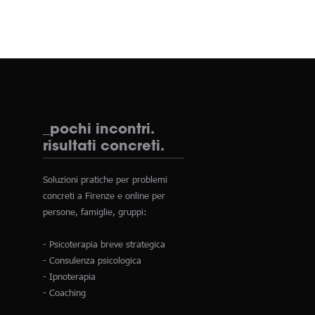
_pochi incontri.
risultati concreti.
Soluzioni pratiche per problemi
concreti a Firenze e online per
persone, famiglie, gruppi:
- Psicoterapia breve strategica
- Consulenza psicologica
- Ipnoterapia
- Coaching