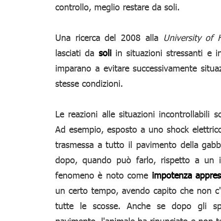
controllo, meglio restare da soli.
Una ricerca del 2008 alla
University of 
lasciati da
soli
in situazioni stressanti e i
imparano a evitare successivamente situaz
stesse condizioni.
Le reazioni alle situazioni incontrollabili
Ad esempio, esposto a uno shock elettric
trasmessa a tutto il pavimento della gabbi
dopo, quando può farlo, rispetto a un in
fenomeno è noto come
impotenza appre
un certo tempo, avendo capito che non c'è
tutte le scosse. Anche se dopo gli sp
pavimento, l'animale ha rinunciato e non te