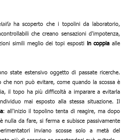
Haifa
ha scoperto che i topolini da laboratorio,
ncontrollabili che creano sensazioni d'impotenza,
ioni simili meglio dei topi esposti
in coppia
alle
 sono state estensivo oggetto di passate ricerche.
o che non può evitare, come quando la scossa è
a, il topo ha più difficoltà a imparare a evitarla
dividuo mai esposto alla stessa situazione. Il
sa
: all'inizio il topolino tenta di reagire, ma dopo
 nulla da fare, si ferma e subisce passivamente
erimentatori inviano scosse solo a metà del
nta più di scoprire se spostandosi può evitarle.