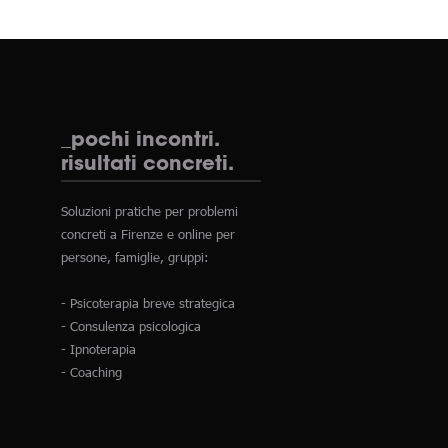
_pochi incontri.
risultati concreti.
Soluzioni pratiche per problemi
concreti a Firenze e online per
persone, famiglie, gruppi:
- Psicoterapia breve strategica
- Consulenza psicologica
- Ipnoterapia
- Coaching