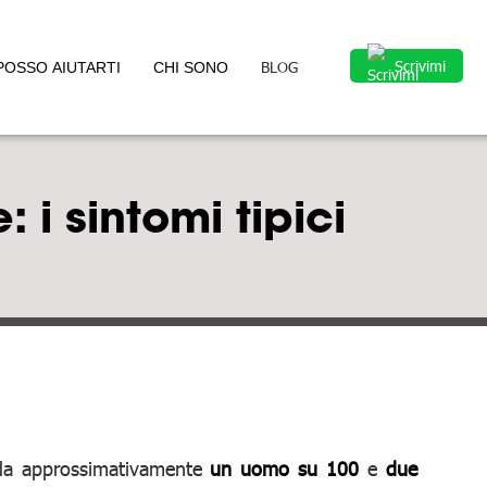
Scrivimi
BLOG
POSSO AIUTARTI
CHI SONO
: i sintomi tipici
arda approssimativamente
un uomo su 100
e
due