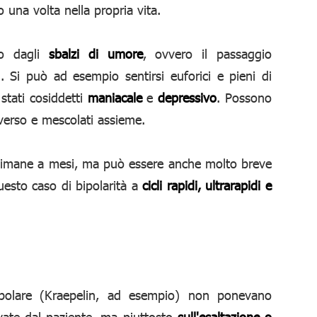
una volta nella propria vita.
ito dagli
sbalzi di umore
, ovvero il passaggio
. Si può ad esempio sentirsi euforici e pieni di
stati cosiddetti
maniacale
e
depressivo
. Possono
iverso e mescolati assieme.
ttimane a mesi, ma può essere anche molto breve
questo caso di bipolarità a
cicli rapidi, ultrarapidi e
bipolare (Kraepelin, ad esempio) non ponevano
ovate dal paziente, ma piuttosto
sull'esaltazione o