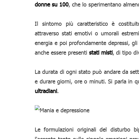
donne su 100
, che lo sperimentano almeno 
Il sintomo più caratteristico è costitu
attraverso stati emotivi o umorali estremi
energia e poi profondamente depressi, gli 
anche essere presenti
stati misti
, di tipo d
La durata di ogni stato può andare da se
e durare giorni, ore o minuti. Si parla in 
ultradiani
.
Le formulazioni originali del disturbo 
l'accento tanto sulle singole emozioni pr