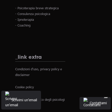
- Psicoterapia breve strategica
- Consulenza psicologica
- Ipnoterapia
- Coaching
_link extra
Condizioni d'uso, privacy policy e
disclaimer
Cookie policy
Scrivimi un'email
Codice deontologico degli psicologi
Contattami
italiani